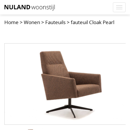
Togg
navi
Home
>
Wonen
>
Fauteuils
>
fauteuil Cloak Pearl