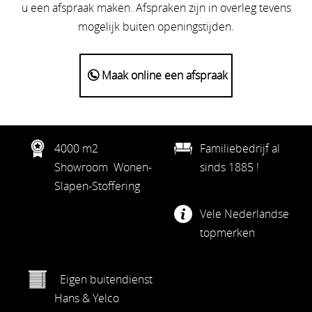
u een afspraak maken. Afspraken zijn in overleg tevens
mogelijk buiten openingstijden.
Maak online een afspraak
4000 m2
Familiebedrijf al
Showroom Wonen-
sinds 1885 !
Slapen-Stoffering
Vele Nederlandse
topmerken
Eigen buitendienst
Hans & Yelco