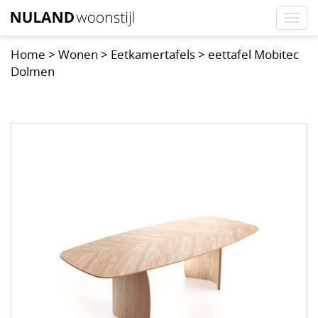
Togg
navi
Home
>
Wonen
>
Eetkamertafels
>
eettafel Mobitec
Dolmen