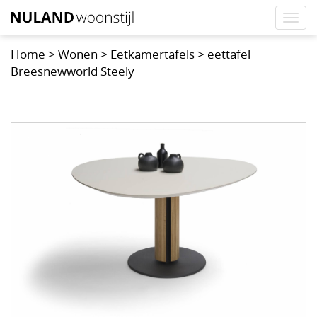
Togg
navi
Home
>
Wonen
>
Eetkamertafels
>
eettafel
Breesnewworld Steely