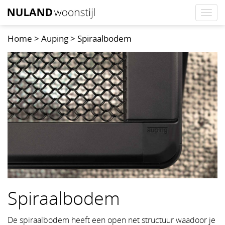
Togg
navi
Home
>
Auping
>
Spiraalbodem
Spiraalbodem
De spiraalbodem heeft een open net structuur waadoor je